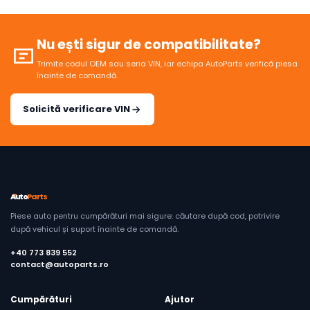
Nu ești sigur de compatibilitate?
Trimite codul OEM sau seria VIN, iar echipa AutoParts verifică piesa
înainte de comandă.
Solicită verificare VIN
Auto
Parts
Piese auto pentru cumpărături mai sigure: căutare după cod, potrivire
după vehicul și suport înainte de comandă.
+40 773 839 552
contact@autoparts.ro
Cumpărături
Ajutor